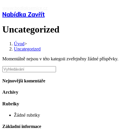
Přejít
www.bodlaksemice.cz
k
Nabídka
Zavřít
obsahu
Uncategorized
Úvod
>
Uncategorized
Momentálně nejsou v této kategoii zveřejněny žádné příspěvky.
Vyhledat:
Nejnovější komentáře
Archivy
Rubriky
Žádné rubriky
Základní informace