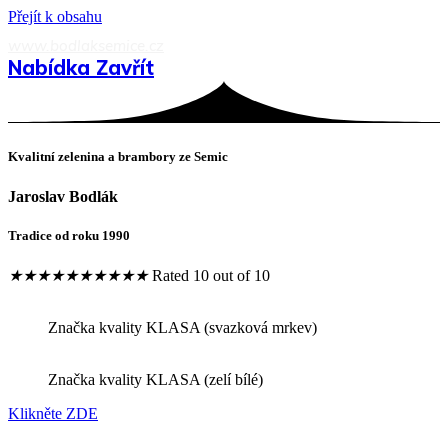
Přejít k obsahu
www.bodlaksemice.cz
Nabídka
Zavřít
Kvalitní zelenina a brambory ze Semic
Jaroslav Bodlák
Tradice od roku 1990
★
★
★
★
★
★
★
★
★
★
Rated 10 out of 10
Značka kvality KLASA (svazková mrkev)
Značka kvality KLASA (zelí bílé)
Klikněte ZDE